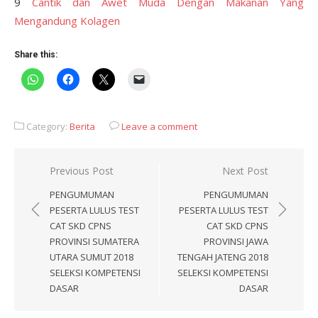
9
Cantik dan Awet Muda Dengan Makanan Yang
Mengandung Kolagen
Share this:
Category:
Berita
Leave a comment
Post
Previous Post
Next Post
navigation
PENGUMUMAN
PENGUMUMAN
PESERTA LULUS TEST
PESERTA LULUS TEST
CAT SKD CPNS
CAT SKD CPNS
PROVINSI SUMATERA
PROVINSI JAWA
UTARA SUMUT 2018
TENGAH JATENG 2018
SELEKSI KOMPETENSI
SELEKSI KOMPETENSI
DASAR
DASAR