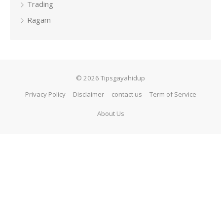
Trading
Ragam
© 2026 Tipsgayahidup
Privacy Policy
Disclaimer
contact us
Term of Service
About Us