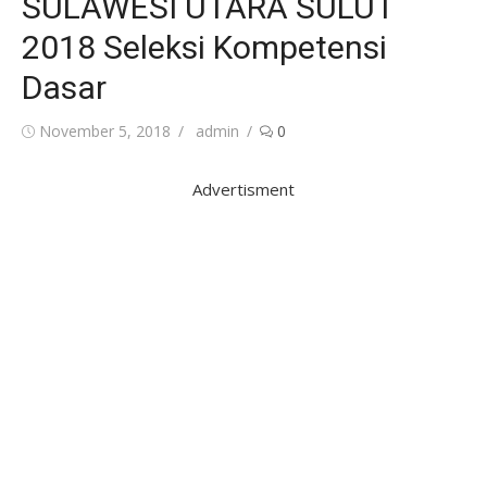
SULAWESI UTARA SULUT
2018 Seleksi Kompetensi
Dasar
Posted
Author
November 5, 2018
admin
0
on
Advertisment