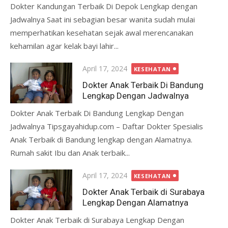
Dokter Kandungan Terbaik Di Depok Lengkap dengan
Jadwalnya Saat ini sebagian besar wanita sudah mulai
memperhatikan kesehatan sejak awal merencanakan
kehamilan agar kelak bayi lahir...
Posted
April 17, 2024
KESEHATAN
on
Dokter Anak Terbaik Di Bandung
Lengkap Dengan Jadwalnya
Dokter Anak Terbaik Di Bandung Lengkap Dengan
Jadwalnya Tipsgayahidup.com – Daftar Dokter Spesialis
Anak Terbaik di Bandung lengkap dengan Alamatnya.
Rumah sakit Ibu dan Anak terbaik...
Posted
April 17, 2024
KESEHATAN
on
Dokter Anak Terbaik di Surabaya
Lengkap Dengan Alamatnya
Dokter Anak Terbaik di Surabaya Lengkap Dengan