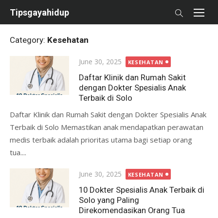
Skip
Tipsgayahidup
to
content
Category:
Kesehatan
Posted
June 30, 2025
KESEHATAN
on
Daftar Klinik dan Rumah Sakit
dengan Dokter Spesialis Anak
Terbaik di Solo
Daftar Klinik dan Rumah Sakit dengan Dokter Spesialis Anak
Terbaik di Solo Memastikan anak mendapatkan perawatan
medis terbaik adalah prioritas utama bagi setiap orang
tua....
Posted
June 30, 2025
KESEHATAN
on
10 Dokter Spesialis Anak Terbaik di
Solo yang Paling
Direkomendasikan Orang Tua