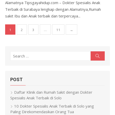
Alamatnya Tipsgayahidup.com – Dokter Spesialis Anak
Terbaik di Surabaya lengkap dengan Alamatnya,Rumah
sakit Ibu dan Anak terbaik dan terpercaya...
Posts
1
2
3
…
11
→
pagination
Search
Search
for:
POST
Daftar Klinik dan Rumah Sakit dengan Dokter
Spesialis Anak Terbaik di Solo
10 Dokter Spesialis Anak Terbaik di Solo yang
Paling Direkomendasikan Orang Tua