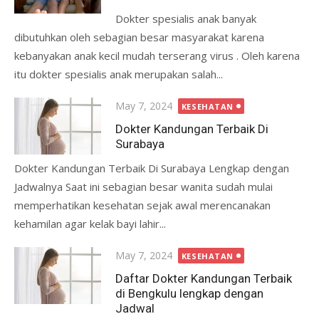
Dokter spesialis anak banyak
dibutuhkan oleh sebagian besar masyarakat karena
kebanyakan anak kecil mudah terserang virus . Oleh karena
itu dokter spesialis anak merupakan salah...
Posted
May 7, 2024
KESEHATAN
on
Dokter Kandungan Terbaik Di
Surabaya
Dokter Kandungan Terbaik Di Surabaya Lengkap dengan
Jadwalnya Saat ini sebagian besar wanita sudah mulai
memperhatikan kesehatan sejak awal merencanakan
kehamilan agar kelak bayi lahir...
Posted
May 7, 2024
KESEHATAN
on
Daftar Dokter Kandungan Terbaik
di Bengkulu lengkap dengan
Jadwal