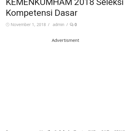
KEMENKUMHAM 2018 Seleksi
Kompetensi Dasar
Posted
Author
November 1, 2018
admin
0
on
Advertisment