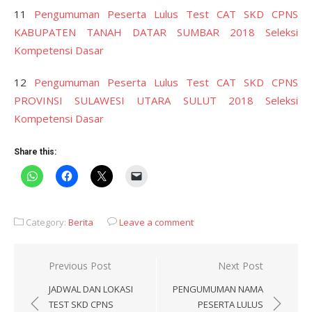
11
Pengumuman Peserta Lulus Test CAT SKD CPNS
KABUPATEN TANAH DATAR SUMBAR 2018 Seleksi
Kompetensi Dasar
12
Pengumuman Peserta Lulus Test CAT SKD CPNS
PROVINSI SULAWESI UTARA SULUT 2018 Seleksi
Kompetensi Dasar
Share this:
Category:
Berita
Leave a comment
Post
Previous Post
Next Post
navigation
JADWAL DAN LOKASI
PENGUMUMAN NAMA
TEST SKD CPNS
PESERTA LULUS