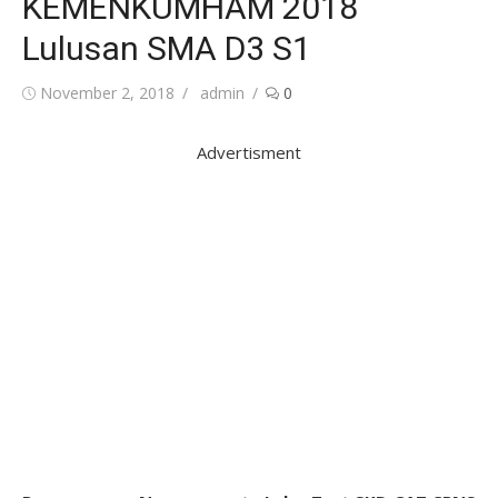
KEMENKUMHAM 2018
Lulusan SMA D3 S1
Posted
Author
November 2, 2018
admin
0
on
Advertisment