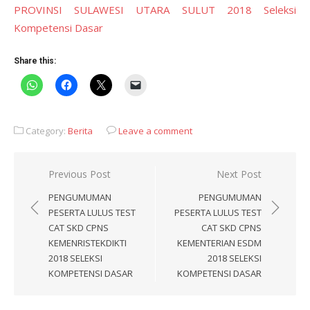
PROVINSI SULAWESI UTARA SULUT 2018 Seleksi
Kompetensi Dasar
Share this:
Category:
Berita
Leave a comment
Post
Previous Post
Next Post
navigation
PENGUMUMAN
PENGUMUMAN
PESERTA LULUS TEST
PESERTA LULUS TEST
CAT SKD CPNS
CAT SKD CPNS
KEMENRISTEKDIKTI
KEMENTERIAN ESDM
2018 SELEKSI
2018 SELEKSI
KOMPETENSI DASAR
KOMPETENSI DASAR