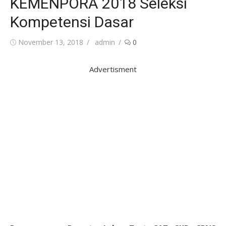
KEMENPORA 2018 Seleksi
Kompetensi Dasar
Posted
Author
November 13, 2018
admin
0
on
Advertisment