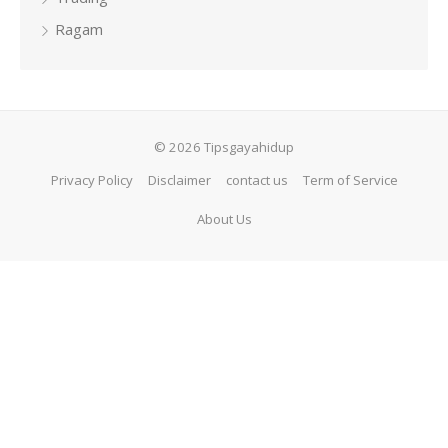
Ragam
© 2026 Tipsgayahidup
Privacy Policy
Disclaimer
contact us
Term of Service
About Us