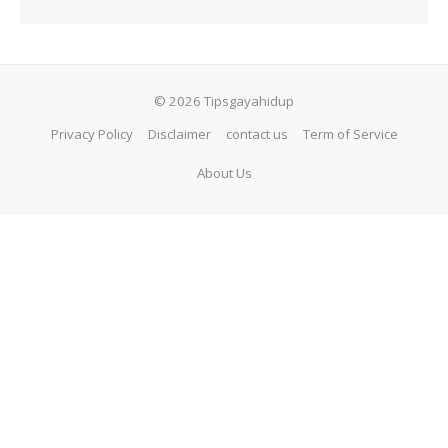
© 2026 Tipsgayahidup
Privacy Policy
Disclaimer
contact us
Term of Service
About Us