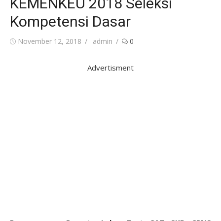
KEMENKEU 2018 Seleksi
Kompetensi Dasar
Posted
Author
November 12, 2018
admin
0
on
Advertisment