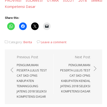
PROVINSI SULAWESI UTARA SULUT 2018 Seleksi
Kompetensi Dasar
Share this:
Category:
Berita
Leave a comment
Post
Previous Post
Next Post
navigation
PENGUMUMAN
PENGUMUMAN
PESERTA LULUS TEST
PESERTA LULUS TEST
CAT SKD CPNS
CAT SKD CPNS
KABUPATEN
KABUPATEN KENDAL
TEMANGGUNG
JATENG 2018 SELEKSI
JATENG 2018 SELEKSI
KOMPETENSI DASAR
KOMPETENSI DASAR