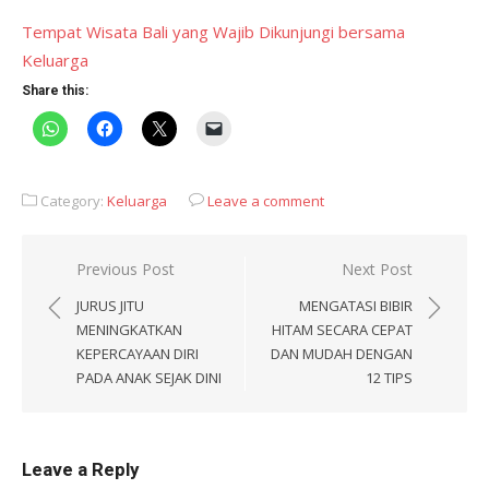
Tempat Wisata Bali yang Wajib Dikunjungi bersama
Keluarga
Share this:
Category:
Keluarga
Leave a comment
Post
Previous Post
Next Post
navigation
JURUS JITU
MENGATASI BIBIR
MENINGKATKAN
HITAM SECARA CEPAT
KEPERCAYAAN DIRI
DAN MUDAH DENGAN
PADA ANAK SEJAK DINI
12 TIPS
Leave a Reply