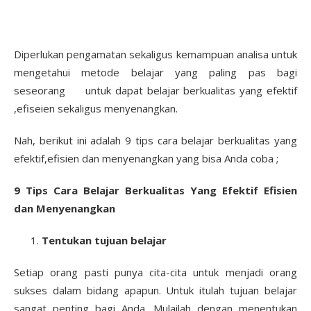
Diperlukan pengamatan sekaligus kemampuan analisa untuk
mengetahui metode belajar yang paling pas bagi
seseorang untuk dapat belajar berkualitas yang efektif
,efiseien sekaligus menyenangkan.
Nah, berikut ini adalah 9 tips cara belajar berkualitas yang
efektif,efisien dan menyenangkan yang bisa Anda coba ;
9 Tips Cara Belajar Berkualitas Yang Efektif Efisien
dan Menyenangkan
Tentukan tujuan belajar
Setiap orang pasti punya cita-cita untuk menjadi orang
sukses dalam bidang apapun. Untuk itulah tujuan belajar
sangat penting bagi Anda. Mulailah dengan menentukan