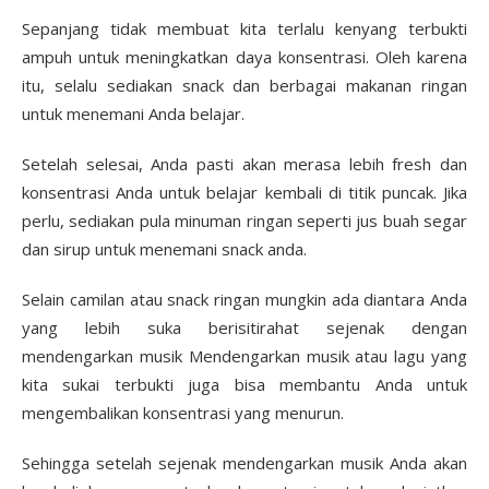
Sepanjang tidak membuat kita terlalu kenyang terbukti
ampuh untuk meningkatkan daya konsentrasi. Oleh karena
itu, selalu sediakan snack dan berbagai makanan ringan
untuk menemani Anda belajar.
Setelah selesai, Anda pasti akan merasa lebih fresh dan
konsentrasi Anda untuk belajar kembali di titik puncak. Jika
perlu, sediakan pula minuman ringan seperti jus buah segar
dan sirup untuk menemani snack anda.
Selain camilan atau snack ringan mungkin ada diantara Anda
yang lebih suka berisitirahat sejenak dengan
mendengarkan musik Mendengarkan musik atau lagu yang
kita sukai terbukti juga bisa membantu Anda untuk
mengembalikan konsentrasi yang menurun.
Sehingga setelah sejenak mendengarkan musik Anda akan