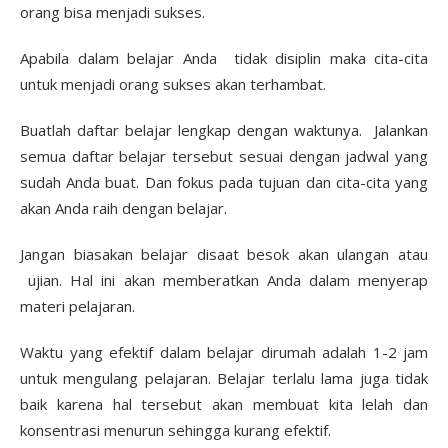
orang bisa menjadi sukses.
Apabila dalam belajar Anda tidak disiplin maka cita-cita
untuk menjadi orang sukses akan terhambat.
Buatlah daftar belajar lengkap dengan waktunya. Jalankan
semua daftar belajar tersebut sesuai dengan jadwal yang
sudah Anda buat. Dan fokus pada tujuan dan cita-cita yang
akan Anda raih dengan belajar.
Jangan biasakan belajar disaat besok akan ulangan atau
ujian. Hal ini akan memberatkan Anda dalam menyerap
materi pelajaran.
Waktu yang efektif dalam belajar dirumah adalah 1-2 jam
untuk mengulang pelajaran. Belajar terlalu lama juga tidak
baik karena hal tersebut akan membuat kita lelah dan
konsentrasi menurun sehingga kurang efektif.