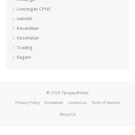
Lowongan CPNS
sekolah
Kecantikan
Kesehatan
Trading
Ragam
© 2026 Tipsgayahidup
Privacy Policy
Disclaimer
contact us
Term of Service
About Us