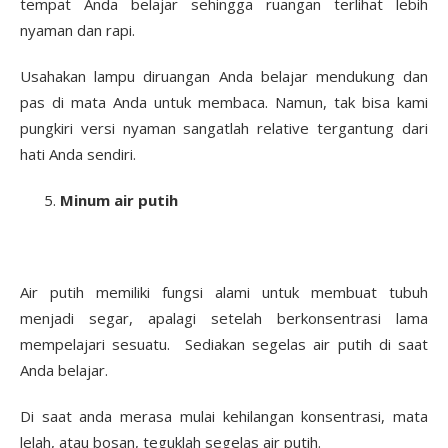
tempat Anda belajar sehingga ruangan terlihat lebih
nyaman dan rapi.
Usahakan lampu diruangan Anda belajar mendukung dan
pas di mata Anda untuk membaca. Namun, tak bisa kami
pungkiri versi nyaman sangatlah relative tergantung dari
hati Anda sendiri.
Minum air putih
Air putih memiliki fungsi alami untuk membuat tubuh
menjadi segar, apalagi setelah berkonsentrasi lama
mempelajari sesuatu. Sediakan segelas air putih di saat
Anda belajar.
Di saat anda merasa mulai kehilangan konsentrasi, mata
lelah, atau bosan, teguklah segelas air putih.