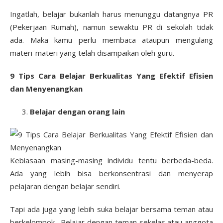
Ingatlah, belajar bukanlah harus menunggu datangnya PR
(Pekerjaan Rumah), namun sewaktu PR di sekolah tidak
ada. Maka kamu perlu membaca ataupun mengulang
materi-materi yang telah disampaikan oleh guru.
9 Tips Cara Belajar Berkualitas Yang Efektif Efisien
dan Menyenangkan
Belajar dengan orang lain
Kebiasaan masing-masing individu tentu berbeda-beda.
Ada yang lebih bisa berkonsentrasi dan menyerap
pelajaran dengan belajar sendiri.
Tapi ada juga yang lebih suka belajar bersama teman atau
berkelompok. Belajar dengan teman sekelas atau anggota