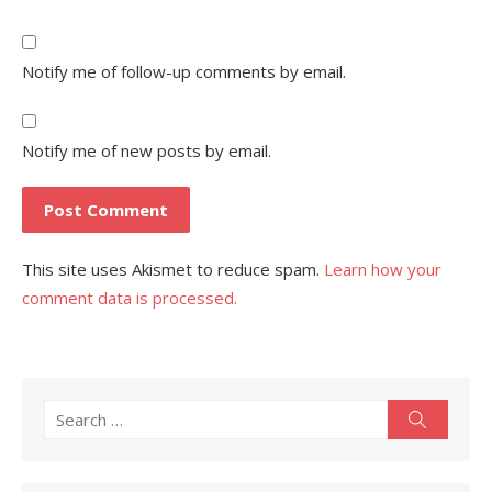
Notify me of follow-up comments by email.
Notify me of new posts by email.
This site uses Akismet to reduce spam.
Learn how your
comment data is processed.
Search
Search
for: