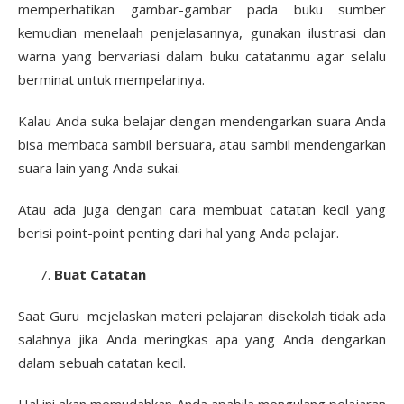
memperhatikan gambar-gambar pada buku sumber
kemudian menelaah penjelasannya, gunakan ilustrasi dan
warna yang bervariasi dalam buku catatanmu agar selalu
berminat untuk mempelarinya.
Kalau Anda suka belajar dengan mendengarkan suara Anda
bisa membaca sambil bersuara, atau sambil mendengarkan
suara lain yang Anda sukai.
Atau ada juga dengan cara membuat catatan kecil yang
berisi point-point penting dari hal yang Anda pelajar.
Buat Catatan
Saat Guru mejelaskan materi pelajaran disekolah tidak ada
salahnya jika Anda meringkas apa yang Anda dengarkan
dalam sebuah catatan kecil.