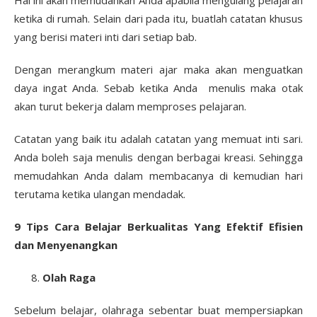
Hal ini akan memudahkan Anda apabila mengulang pelajaran
ketika di rumah. Selain dari pada itu, buatlah catatan khusus
yang berisi materi inti dari setiap bab.
Dengan merangkum materi ajar maka akan menguatkan
daya ingat Anda. Sebab ketika Anda menulis maka otak
akan turut bekerja dalam memproses pelajaran.
Catatan yang baik itu adalah catatan yang memuat inti sari.
Anda boleh saja menulis dengan berbagai kreasi. Sehingga
memudahkan Anda dalam membacanya di kemudian hari
terutama ketika ulangan mendadak.
9 Tips Cara Belajar Berkualitas Yang Efektif Efisien
dan Menyenangkan
Olah Raga
Sebelum belajar, olahraga sebentar buat mempersiapkan