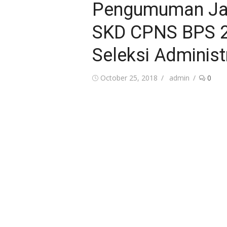
Pengumuman Jad
SKD CPNS BPS 2
Seleksi Adminis
Posted
Author
October 25, 2018
admin
0
on