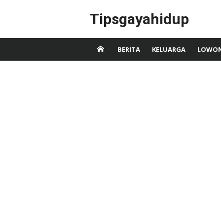
Skip
Tipsgayahidup
to
content
BERITA
KELUARGA
LOWON