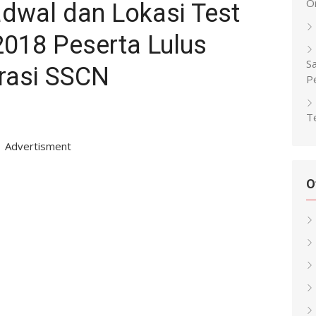
O
wal dan Lokasi Test
018 Peserta Lulus
Sa
trasi SSCN
P
Te
Advertisment
O