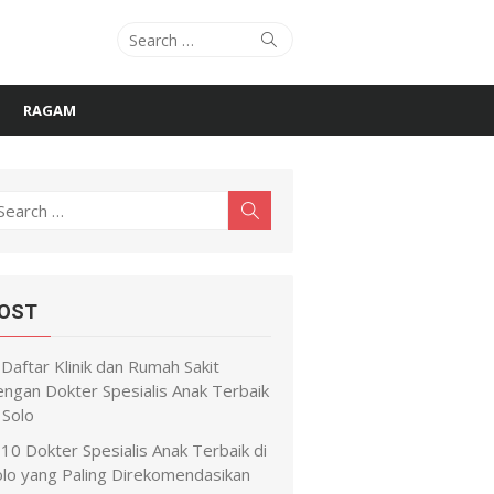
Search
Search
for:
RAGAM
earch
Search
r:
OST
Daftar Klinik dan Rumah Sakit
engan Dokter Spesialis Anak Terbaik
 Solo
10 Dokter Spesialis Anak Terbaik di
olo yang Paling Direkomendasikan