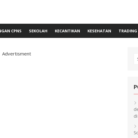
GAN CPNS
SEKOLAH
KECANTIKAN
KESEHATAN
TRADING
Advertisment
S
fo
P
d
di
S