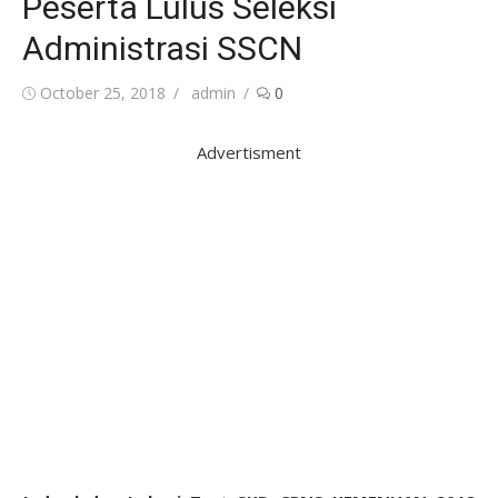
Peserta Lulus Seleksi
Administrasi SSCN
Posted
Author
October 25, 2018
admin
0
on
Advertisment