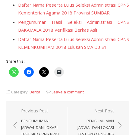
Daftar Nama Peserta Lulus Seleksi Administrasi CPNS
Kementerian Agama 2018 Provinsi SUMBAR
Pengumuman Hasil Seleksi Administrasi CPNS
BAKAMALA 2018 Verifikasi Berkas Asli
Daftar Nama Peserta Lulus Seleksi Administrasi CPNS
KEMENKUMHAM 2018 Lulusan SMA D3 S1
Share this:
Category:
Berita
Leave a comment
Post
Previous Post
Next Post
navigation
PENGUMUMAN
PENGUMUMAN
JADWAL DAN LOKASI
JADWAL DAN LOKASI
TEST SKD CPNS BPPT
TEST SKD CPNS BPS