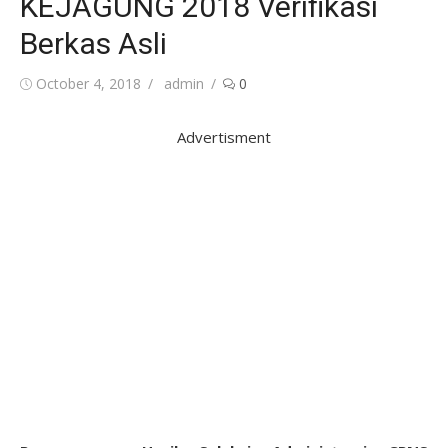
KEJAGUNG 2018 Verifikasi
Berkas Asli
Posted
Author
October 4, 2018
admin
0
on
Advertisment