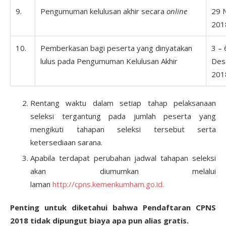
9.
Pengumuman kelulusan akhir secara
online
29 
201
10.
Pemberkasan bagi peserta yang dinyatakan
3 – 
lulus pada Pengumuman Kelulusan Akhir
Des
201
Rentang waktu dalam setiap tahap pelaksanaan
seleksi tergantung pada jumlah peserta yang
mengikuti tahapan seleksi tersebut serta
ketersediaan sarana.
Apabila terdapat perubahan jadwal tahapan seleksi
akan diumumkan melalui
laman
http://cpns.kemenkumham.go.id
.
Penting untuk diketahui bahwa Pendaftaran CPNS
2018 tidak dipungut biaya apa pun alias gratis.