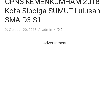
CPNS KEMENKUMHAM 2018
Kota Sibolga SUMUT Lulusan
SMA D3 S1
Posted
Author
October 20, 2018
admin
0
on
Advertisment