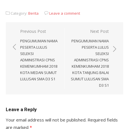
Category:
Berita
Leave a comment
Post
Previous Post
Next Post
navigation
PENGUMUMAN NAMA
PENGUMUMAN NAMA
PESERTA LULUS
PESERTA LULUS
SELEKSI
SELEKSI
ADMINISTRASI CPNS
ADMINISTRASI CPNS
KEMENKUMHAM 2018
KEMENKUMHAM 2018
KOTA MEDAN SUMUT
KOTA TANJUNG BALAI
LULUSAN SMA D3 S1
SUMUT LULUSAN SMA
D3 S1
Leave a Reply
Your email address will not be published.
Required fields
are marked
*