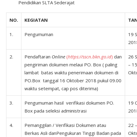
Pendidikan SLTA Sederajat
NO.
KEGIATAN
TA
1.
Pengumuman
19 
201
2.
Pendaftaran
Online
(
https://sscn.bkn.go.id
)
dan
26 
pengiriman dokumen melaui PO. Box ( paling
– 1
lambat batas waktu penerimaan dokumen di
Okt
PO.Box tanggal 16 Oktober 2018 pukul 09.00
waktu setempat, cap pos diterima)
3.
Pengumuman hasil verifikasi dokumen PO.
19 
Box pada seleksi administrasi
201
4.
Pemanggilan / Verifikasi Dokumen atau
22 
Berkas Asli danPengukuran Tinggi Badan pada
Okt