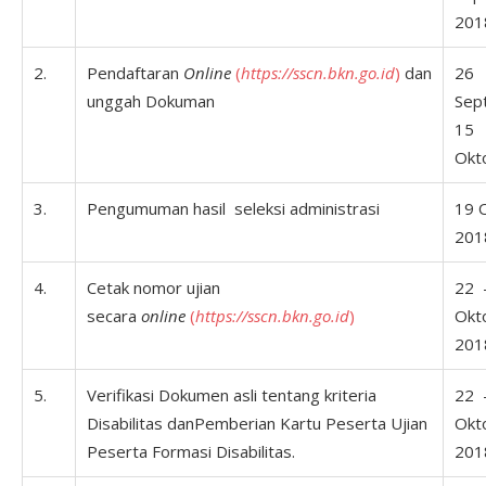
201
2.
Pendaftaran
Online
(
https://sscn.bkn.go.id
)
dan
26
unggah Dokuman
Sep
15
Okt
3.
Pengumuman hasil seleksi administrasi
19 
201
4.
Cetak nomor ujian
22 
secara
online
(
https://sscn.bkn.go.id
)
Okt
201
5.
Verifikasi Dokumen asli tentang kriteria
22 
Disabilitas danPemberian Kartu Peserta Ujian
Okt
Peserta Formasi Disabilitas.
201