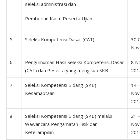
seleksi administrasi dan
Pemberian Kartu Peserta Ujian
5.
Seleksi Kompetensi Dasar (CAT)
30 
Nov
6.
Pengumuman Hasil Seleksi Kompetensi Dasar
8 N
(CAT) dan Peserta yang mengikuti SKB
201
7.
Seleksi Kompetensi Bidang (SKB)
14 
Kesamaptaan
Nov
201
8.
Seleksi Kompetensi Bidang (SKB) melalui
21 
Wawancara Pengamatan Fisik dan
Nov
Keterampilan
201