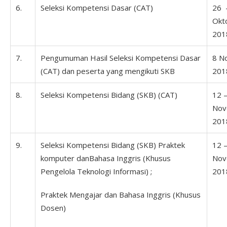
6.
Seleksi Kompetensi Dasar (CAT)
26 
Okt
201
7.
Pengumuman Hasil Seleksi Kompetensi Dasar
8 N
(CAT) dan peserta yang mengikuti SKB
201
8.
Seleksi Kompetensi Bidang (SKB) (CAT)
12 
Nov
201
9.
Seleksi Kompetensi Bidang (SKB) Praktek
12 
komputer danBahasa Inggris (Khusus
Nov
Pengelola Teknologi Informasi) ;
201
Praktek Mengajar dan Bahasa Inggris (Khusus
Dosen)