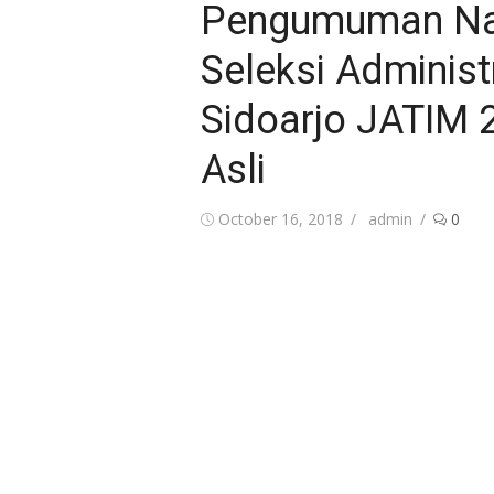
Pengumuman Na
Seleksi Adminis
Sidoarjo JATIM 2
Asli
Posted
Author
October 16, 2018
admin
0
on