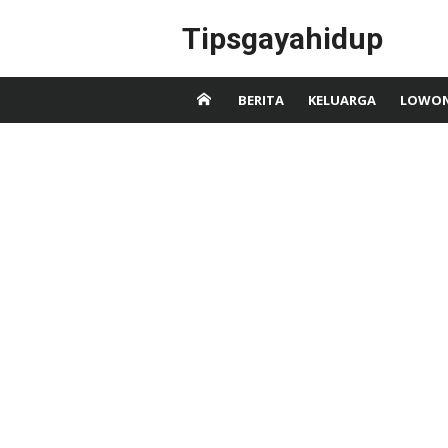
Skip
Tipsgayahidup
to
content
BERITA
KELUARGA
LOWON