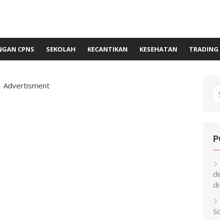
GAN CPNS
SEKOLAH
KECANTIKAN
KESEHATAN
TRADING
Advertisment
S
fo
P
d
di
S