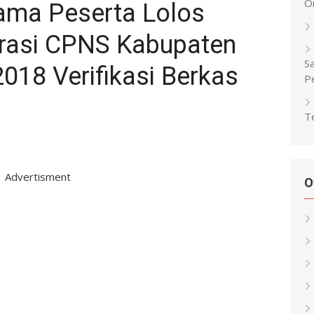
O
ma Peserta Lolos
trasi CPNS Kabupaten
Sa
018 Verifikasi Berkas
P
Te
Advertisment
O