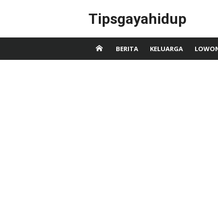
Skip
Tipsgayahidup
to
content
BERITA
KELUARGA
LOWON