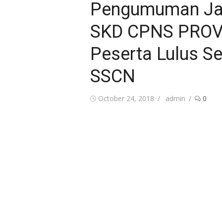
Pengumuman Jad
SKD CPNS PROV
Peserta Lulus Se
SSCN
Posted
Author
October 24, 2018
admin
0
on