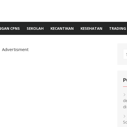
GAN CPNS
SEKOLAH
KECANTIKAN
KESEHATAN
TRADING
Advertisment
S
fo
P
d
di
S