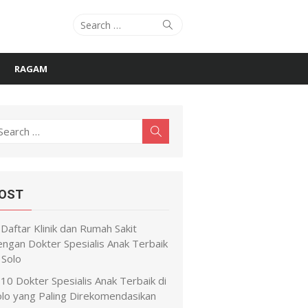
Search
Search
for:
RAGAM
earch
Search
r:
OST
Daftar Klinik dan Rumah Sakit
engan Dokter Spesialis Anak Terbaik
 Solo
10 Dokter Spesialis Anak Terbaik di
olo yang Paling Direkomendasikan