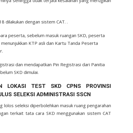
inya sehingga tidak terjadi kesalahan yang merugikan
8 dilakukan dengan sistem CAT. .
i para peserta, sebelum masuk ruangan SKD, peserta
n menunjukkan KTP asli dan Kartu Tanda Peserta
r.
strasi dan mendapatkan Pin Registrasi dari Panitia
sebelum SKD dimulai.
 LOKASI TEST SKD CPNS PROVINSI
LUS SELEKSI ADMINISTRASI SSCN
ang lolos seleksi diperbolehkan masuk ruang pengarahan
angan terkait tata cara SKD menggunakan sistem CAT