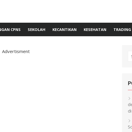
GAN CPNS
SEKOLAH
KECANTIKAN
KESEHATAN
TRADING
Advertisment
S
fo
P
d
di
S