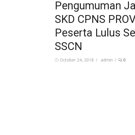
Pengumuman Jad
SKD CPNS PROV
Peserta Lulus Se
SSCN
Posted
Author
October 24, 2018
admin
0
on