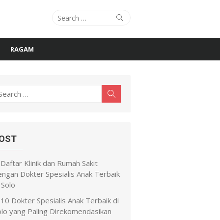
Search
Search
for:
RAGAM
earch
Search
r:
OST
Daftar Klinik dan Rumah Sakit
engan Dokter Spesialis Anak Terbaik
 Solo
10 Dokter Spesialis Anak Terbaik di
olo yang Paling Direkomendasikan