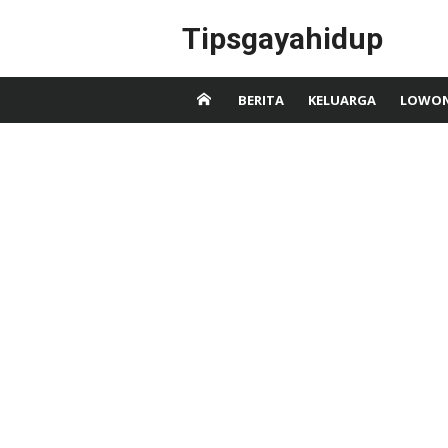
Skip
Tipsgayahidup
to
content
BERITA
KELUARGA
LOWON