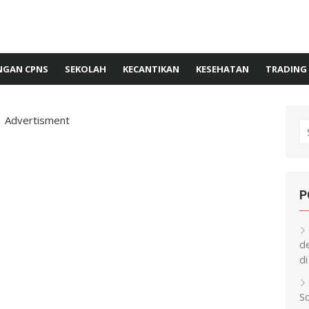
GAN CPNS
SEKOLAH
KECANTIKAN
KESEHATAN
TRADING
Advertisment
S
fo
P
d
di
S