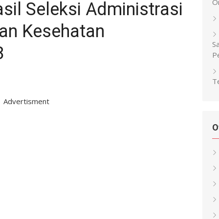
O
l Seleksi Administrasi
an Kesehatan
Sa
8
P
Te
Advertisment
O