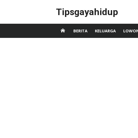
Skip
Tipsgayahidup
to
content
BERITA
KELUARGA
LOWON