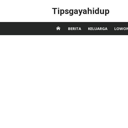
Skip
Tipsgayahidup
to
content
BERITA
KELUARGA
LOWON