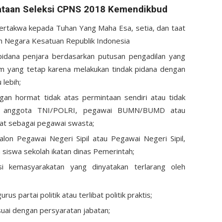
ataan Seleksi CPNS 2018 Kemendikbud
rtakwa kepada Tuhan Yang Maha Esa, setia, dan taat
n Negara Kesatuan Republik Indonesia
pidana penjara berdasarkan putusan pengadilan yang
m yang tetap karena melakukan tindak pidana dengan
 lebih;
gan hormat tidak atas permintaan sendiri atau tidak
, anggota TNI/POLRI, pegawai BUMN/BUMD atau
mat sebagai pegawai swasta;
lon Pegawai Negeri Sipil atau Pegawai Negeri Sipil,
 siswa sekolah ikatan dinas Pemerintah;
si kemasyarakatan yang dinyatakan terlarang oleh
s partai politik atau terlibat politik praktis;
esuai dengan persyaratan jabatan;