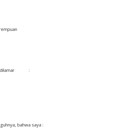
rempuan
ang dilamar :
guhnya, bahwa saya :