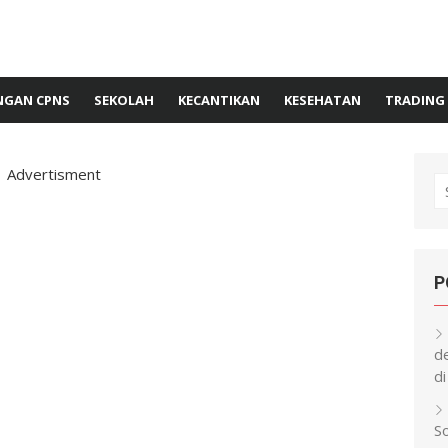
GAN CPNS
SEKOLAH
KECANTIKAN
KESEHATAN
TRADING
Advertisment
S
fo
P
d
di
S