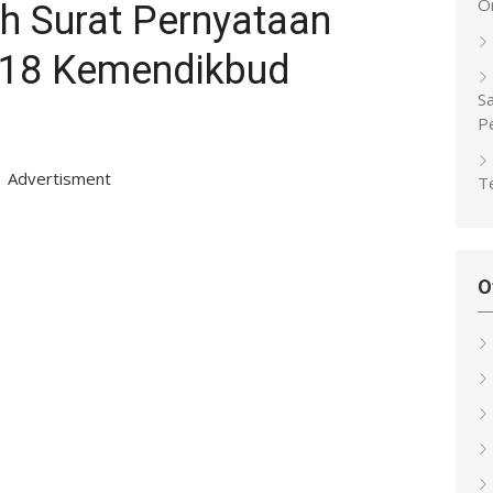
O
 Surat Pernyataan
018 Kemendikbud
Sa
P
Advertisment
Te
O