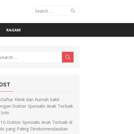
Search
Search
for:
RAGAM
earch
Search
r:
OST
Daftar Klinik dan Rumah Sakit
engan Dokter Spesialis Anak Terbaik
 Solo
10 Dokter Spesialis Anak Terbaik di
olo yang Paling Direkomendasikan