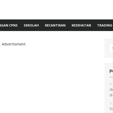
GAN CPNS
SEKOLAH
KECANTIKAN
KESEHATAN
TRADING
Advertisment
S
fo
P
d
di
S