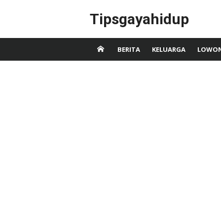
Skip
Tipsgayahidup
to
content
BERITA
KELUARGA
LOWON