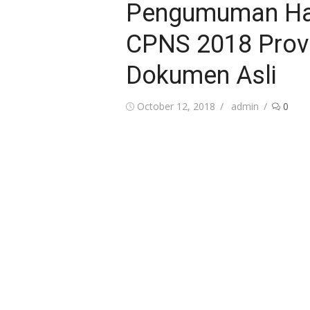
Pengumuman Hasi
CPNS 2018 Provin
Dokumen Asli
Posted
Author
October 12, 2018
admin
0
on