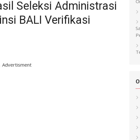
O
l Seleksi Administrasi
si BALI Verifikasi
Sa
P
Te
Advertisment
O