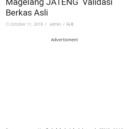
Magelang JATENG Validasi
Berkas Asli
Posted
Author
October 11, 2018
admin
0
on
Advertisment