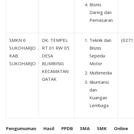
Bisnis
Daring dan
Pemasaran
SMKN 6
DK. TEMPEL
Teknik dan
(0271
SUKOHARJO
RT 01 RW 05
Bisnis
KAB.
DESA
Sepeda
SUKOHARJO
BLIMBING
Motor
KECAMATAN
Multimedia
GATAK
Akuntansi
dan
Kuangan
Lembaga
Pengumuman Hasil PPDB SMA SMK Online