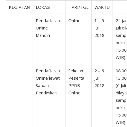
KEGIATAN
LOKASI
HARI/TGL
WAKTU
Pendaftaran
Online
1 – 6
24 ja
Online
Juli
Juli di
Mandiri
2018
samp
pukul
15.00
WIB)
Pendaftaran
Sekolah
2 – 6
08:00
Online lewat
Peserta
Juli
13:00
Satuan
PPDB
2018
(6 Juli
Pendidikan
Online
dilaya
samp
pukul
15.00
WIB)