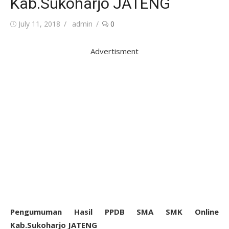
Kab.Sukoharjo JATENG
Posted
Author
July 11, 2018
admin
0
on
Advertisment
Pengumuman Hasil PPDB SMA SMK Online
Kab.Sukoharjo JATENG