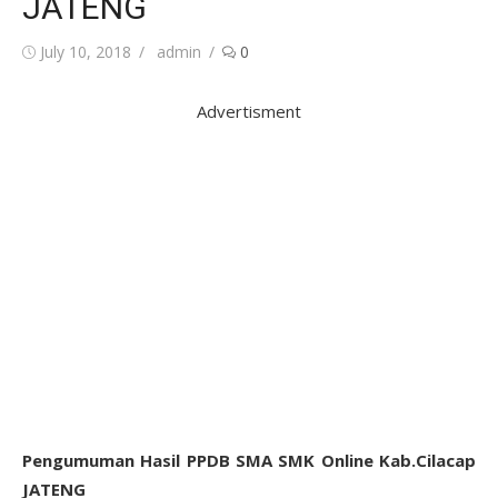
JATENG
Posted
Author
July 10, 2018
admin
0
on
Advertisment
Pengumuman Hasil PPDB SMA SMK Online Kab.Cilacap
JATENG