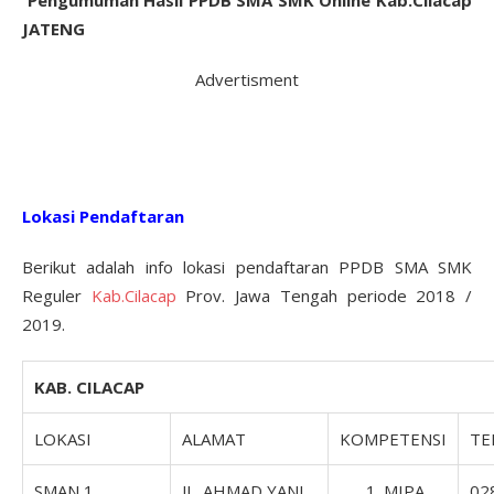
Pengumuman Hasil PPDB SMA SMK Online Kab.Cilacap
JATENG
Advertisment
Lokasi Pendaftaran
Berikut adalah info lokasi pendaftaran PPDB SMA SMK
Reguler
Kab.Cilacap
Prov. Jawa Tengah periode 2018 /
2019.
KAB. CILACAP
LOKASI
ALAMAT
KOMPETENSI
TE
SMAN 1
JL. AHMAD YANI,
MIPA
02