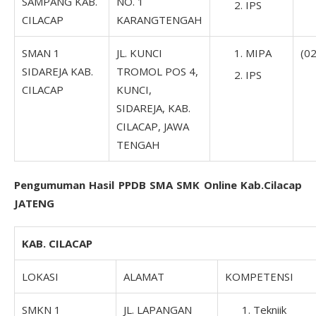
SAMPANG KAB.
NO. 1
IPS
CILACAP
KARANGTENGAH
SMAN 1
JL. KUNCI
MIPA
(0
SIDAREJA KAB.
TROMOL POS 4,
IPS
CILACAP
KUNCI,
SIDAREJA, KAB.
CILACAP, JAWA
TENGAH
Pengumuman Hasil PPDB SMA SMK Online Kab.Cilacap
JATENG
KAB. CILACAP
LOKASI
ALAMAT
KOMPETENSI
SMKN 1
JL. LAPANGAN
Tekniik