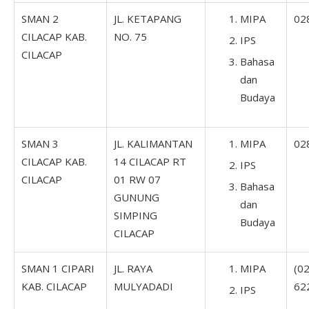
SMAN 2
JL. KETAPANG
MIPA
02
CILACAP KAB.
NO. 75
IPS
CILACAP
Bahasa
dan
Budaya
SMAN 3
JL. KALIMANTAN
MIPA
02
CILACAP KAB.
14 CILACAP RT
IPS
CILACAP
01 RW 07
Bahasa
GUNUNG
dan
SIMPING
Budaya
CILACAP
SMAN 1 CIPARI
JL. RAYA
MIPA
(0
KAB. CILACAP
MULYADADI
62
IPS