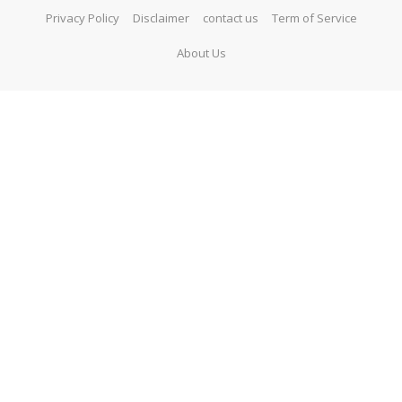
Privacy Policy
Disclaimer
contact us
Term of Service
About Us