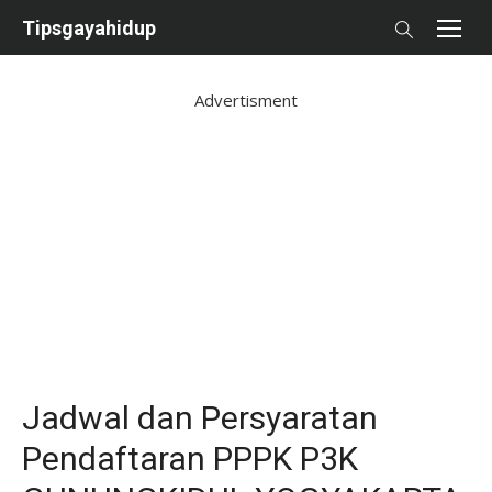
Skip
Tipsgayahidup
to
content
Advertisment
Jadwal dan Persyaratan
Pendaftaran PPPK P3K