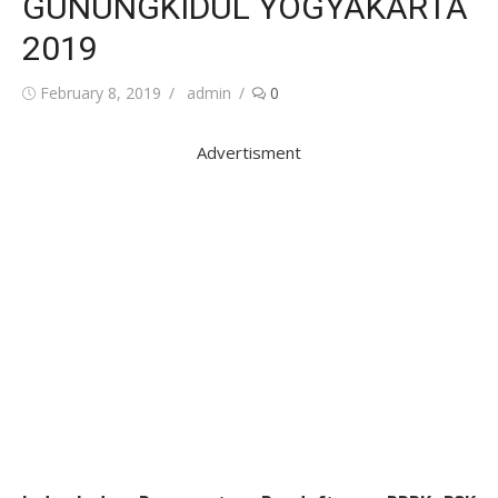
GUNUNGKIDUL YOGYAKARTA
2019
Posted
Author
February 8, 2019
admin
0
on
Advertisment