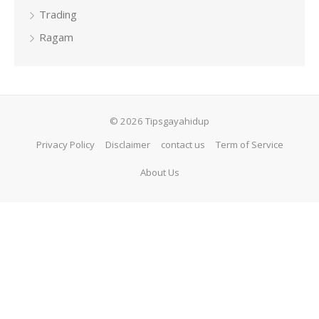
Trading
Ragam
© 2026 Tipsgayahidup
Privacy Policy
Disclaimer
contact us
Term of Service
About Us