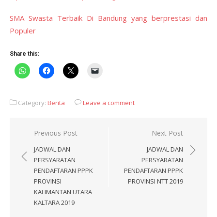
SMA Swasta Terbaik Di Bandung yang berprestasi dan
Populer
Share this:
Category:
Berita
Leave a comment
Post
Previous Post
Next Post
navigation
JADWAL DAN
JADWAL DAN
PERSYARATAN
PERSYARATAN
PENDAFTARAN PPPK
PENDAFTARAN PPPK
PROVINSI
PROVINSI NTT 2019
KALIMANTAN UTARA
KALTARA 2019