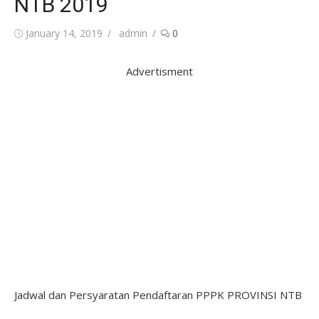
NTB 2019
Posted
Author
January 14, 2019
admin
0
on
Advertisment
Jadwal dan Persyaratan Pendaftaran PPPK PROVINSI NTB