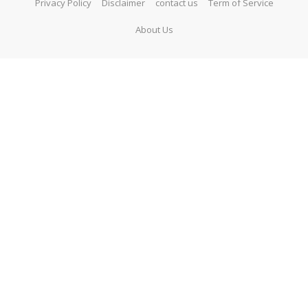
Privacy Policy
Disclaimer
contact us
Term of Service
About Us