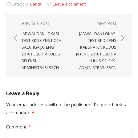
Category:
Berita
Leave a comment
Post
Previous Post
Next Post
navigation
JADWAL DAN LOKASI
JADWAL DAN LOKASI
TEST SKD CPNS KOTA
TEST SKD CPNS
SALATIGA JATENG
KABUPATEN KUDUS
2018 PESERTA LULUS
JATENG 2018 PESERTA
SELEKSI
LULUS SELEKSI
ADMINISTRASI SSCN
ADMINISTRASI SSCN
Leave a Reply
Your email address will not be published.
Required fields
are marked
*
Comment
*