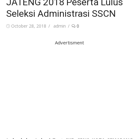
JATENG 2018 Peserta Lulus
Seleksi Administrasi SSCN
Posted
Author
October 28, 2018
admin
0
on
Advertisment