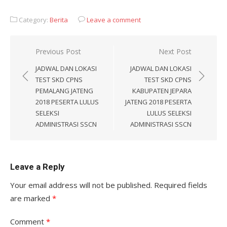
Category:
Berita
Leave a comment
Post
Previous Post
Next Post
navigation
JADWAL DAN LOKASI
JADWAL DAN LOKASI
TEST SKD CPNS
TEST SKD CPNS
PEMALANG JATENG
KABUPATEN JEPARA
2018 PESERTA LULUS
JATENG 2018 PESERTA
SELEKSI
LULUS SELEKSI
ADMINISTRASI SSCN
ADMINISTRASI SSCN
Leave a Reply
Your email address will not be published.
Required fields
are marked
*
Comment
*