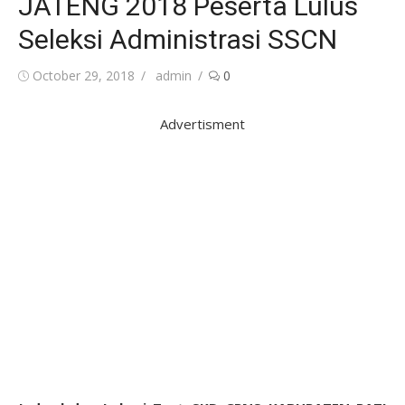
JATENG 2018 Peserta Lulus
Seleksi Administrasi SSCN
Posted
Author
October 29, 2018
admin
0
on
Advertisment