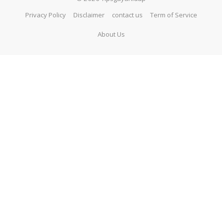
Privacy Policy
Disclaimer
contact us
Term of Service
About Us