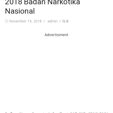
2018 Badan Narkotika
Nasional
Posted
Author
November 19, 2018
admin
0
on
Advertisment