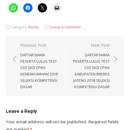
Category:
Berita
Leave a comment
Post
Previous Post
Next Post
navigation
DAFTAR NAMA
DAFTAR NAMA
PESERTA LULUS TEST
PESERTA LULUS TEST
CAT SKD CPNS
CAT SKD CPNS
KEMENKUMHAM 2018
KABUPATEN BREBES
SELEKSI KOMPETENSI
JATENG 2018 SELEKSI
DASAR
KOMPETENSI DASAR
Leave a Reply
Your email address will not be published.
Required fields
are marked
*