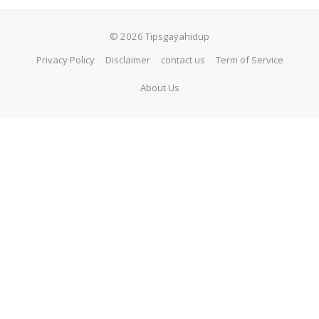
© 2026 Tipsgayahidup
Privacy Policy
Disclaimer
contact us
Term of Service
About Us