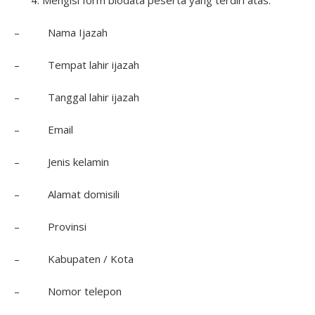
Mengisi form biodata peserta yang terdiri atas:
– Nama Ijazah
– Tempat lahir ijazah
– Tanggal lahir ijazah
– Email
– Jenis kelamin
– Alamat domisili
– Provinsi
– Kabupaten / Kota
– Nomor telepon