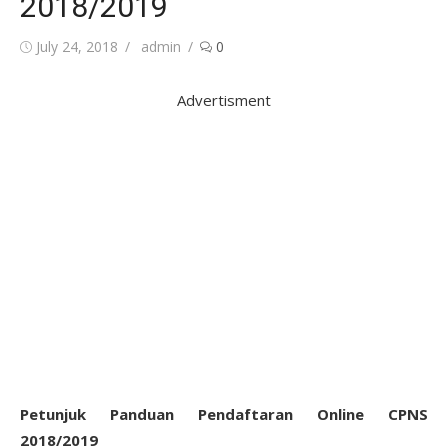
2018/2019
Posted
Author
July 24, 2018
admin
0
on
Advertisment
Petunjuk Panduan Pendaftaran Online CPNS
2018/2019