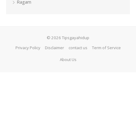
Ragam
© 2026 Tipsgayahidup
Privacy Policy
Disclaimer
contact us
Term of Service
About Us