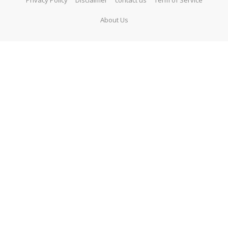
Privacy Policy
Disclaimer
contact us
Term of Service
About Us