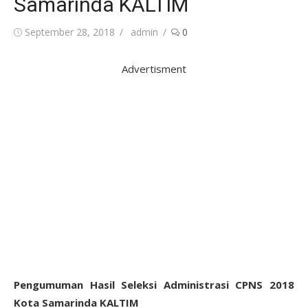
Samarinda KALTIM
Posted
Author
September 28, 2018
admin
0
on
Advertisment
Pengumuman Hasil Seleksi Administrasi CPNS 2018
Kota Samarinda KALTIM