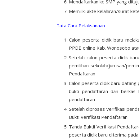
Mendaftarkan ke SMP yang dituju
Memiliki akte kelahiran/surat ket
Tata Cara Pelaksanaan
Calon peserta didik baru melak
PPDB online Kab. Wonosobo atau 
Setelah calon peserta didik ba
pemilihan sekolah/jurusan/pemi
Pendaftaran
Calon peserta didik baru datan
bukti pendaftaran dan berkas k
pendaftaran
Setelah diproses verifikasi pend
Bukti Verifikasi Pendaftaran
Tanda Buktii Verifikasi Pendafta
peserta didik baru diterima pada 