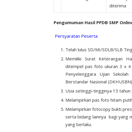
diterima
Pengumuman Hasil PPDB SMP Onli
Persyaratan Peserta
Telah lulus SD/MI/SDLB/SLB Ting
Memiliki Surat Keterangan Ha
ditempel pas foto ukuran 3 x 4 
Penyelenggara Ujian Sekolah 
Berstandar Nasional (DKHUSBN) y
Usia setinggi-tingginya 15 tahun 
Melampirkan pas foto hitam puti
Melampirkan fotocopy bukti pres
serta bidang lainnya bagi yang m
yang berlaku.