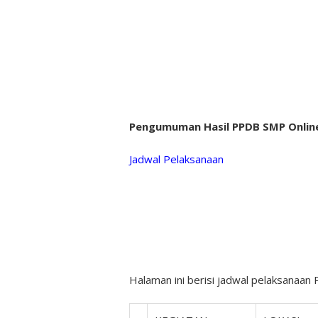
Pengumuman Hasil PPDB SMP Onli
Jadwal Pelaksanaan
Halaman ini berisi jadwal pelaksanaan