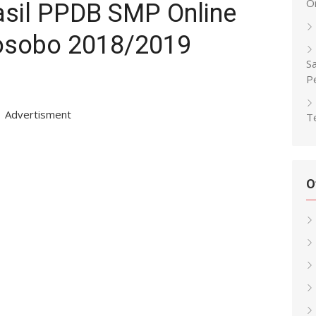
O
il PPDB SMP Online
osobo 2018/2019
Sa
P
Advertisment
Te
O