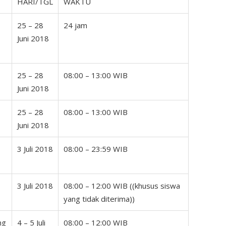
HARI/TGL
WAKTU
25 – 28
24 jam
Juni 2018
25 – 28
08:00 – 13:00 WIB
Juni 2018
25 – 28
08:00 – 13:00 WIB
Juni 2018
3 Juli 2018
08:00 – 23:59 WIB
3 Juli 2018
08:00 – 12:00 WIB ((khusus siswa
yang tidak diterima))
ng
4 – 5 Juli
08:00 – 12:00 WIB