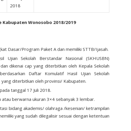
2018
ne Kabupaten Wonosobo 2018/2019
kat Dasar/Program Paket A dan memiliki STTB/Ijasah.
sil Ujian Sekolah Berstandar Nasional (SKHUSBN)
dan dikenai cap yang diterbitkan oleh Kepala Sekolah
berdasarkan Daftar Komulatif Hasil Ujian Sekolah
ang diterbitkan oleh provinsi/ Kabupaten.
pada tanggal 17 Juli 2018.
h atau berwarna ukuran 3×4 sebanyak 3 lembar.
tasi bidang akademis/ olahraga /kesenian/ ketrampilan
emiliki yang sudah dilegalisir sesuai dengan ketentuan