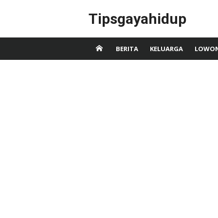
Skip
Tipsgayahidup
to
content
BERITA
KELUARGA
LOWON