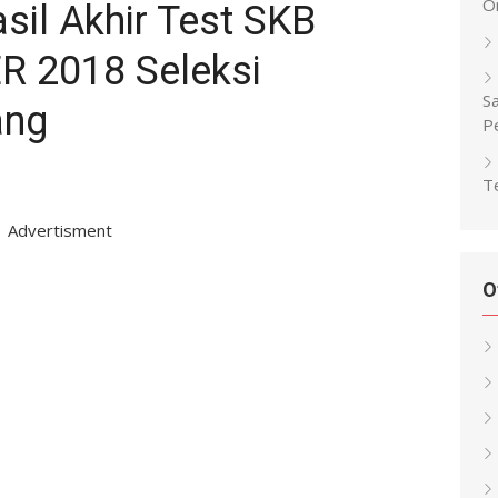
O
il Akhir Test SKB
 2018 Seleksi
Sa
ang
P
Te
Advertisment
O