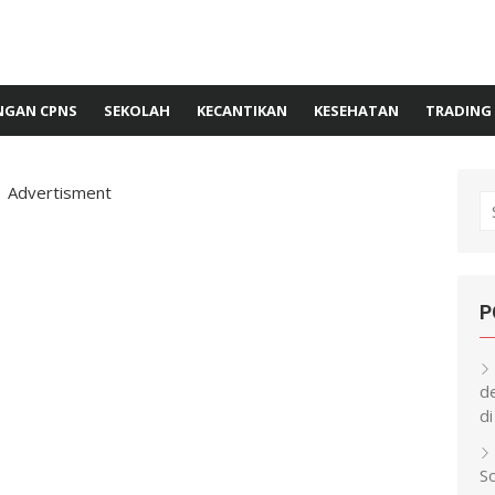
GAN CPNS
SEKOLAH
KECANTIKAN
KESEHATAN
TRADING
Advertisment
S
fo
P
d
di
S