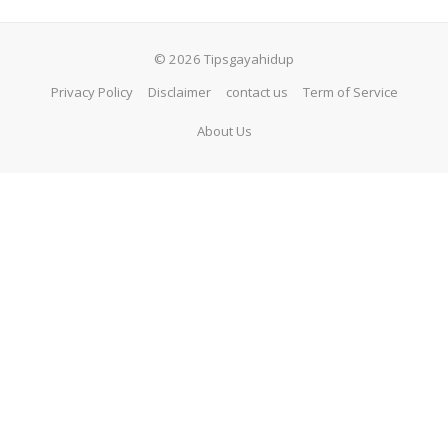
© 2026 Tipsgayahidup
Privacy Policy
Disclaimer
contact us
Term of Service
About Us