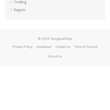
Trading
Ragam
© 2026 Tipsgayahidup
Privacy Policy
Disclaimer
contact us
Term of Service
About Us