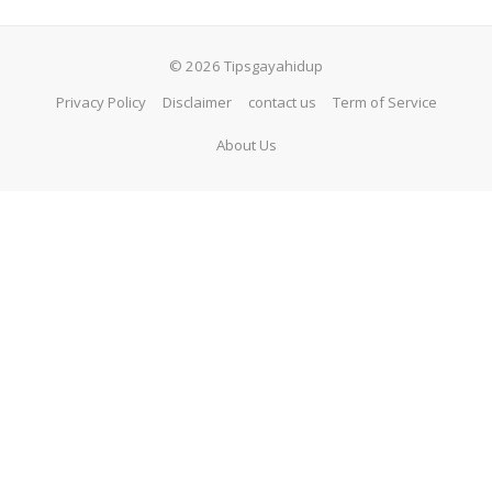
© 2026 Tipsgayahidup
Privacy Policy
Disclaimer
contact us
Term of Service
About Us