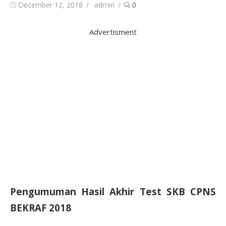
Posted
Author
December 12, 2018
admin
0
on
Advertisment
Pengumuman Hasil Akhir Test SKB CPNS
BEKRAF 2018