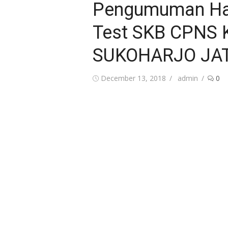
Pengumuman Hasi
Test SKB CPNS
SUKOHARJO JA
Posted
Author
December 13, 2018
admin
0
on