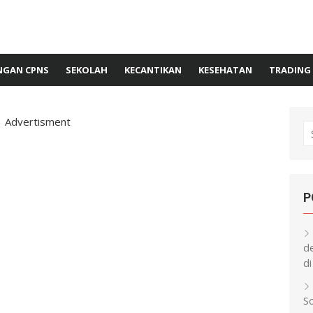
GAN CPNS
SEKOLAH
KECANTIKAN
KESEHATAN
TRADING
Advertisment
S
fo
P
d
di
S