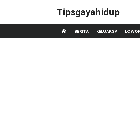
Skip
Tipsgayahidup
to
content
BERITA
KELUARGA
LOWON