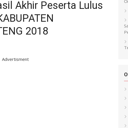
O
l Akhir Peserta Lulus
 KABUPATEN
Sa
TENG 2018
P
Te
Advertisment
O