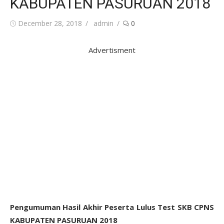
KABUPATEN PASURUAN 2018
Posted
Author
December 28, 2018
admin
0
on
Advertisment
Pengumuman Hasil Akhir Peserta Lulus Test SKB CPNS
KABUPATEN PASURUAN 2018