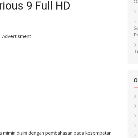
O
rious 9 Full HD
Sa
P
Advertisment
Te
O
a mimin disini dengan pembahasan pada kesempatan