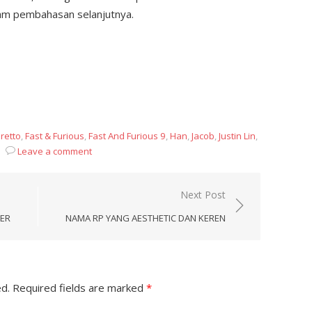
am pembahasan selanjutnya.
retto
,
Fast & Furious
,
Fast And Furious 9
,
Han
,
Jacob
,
Justin Lin
,
Leave a comment
Next Post
EER
NAMA RP YANG AESTHETIC DAN KEREN
ed.
Required fields are marked
*