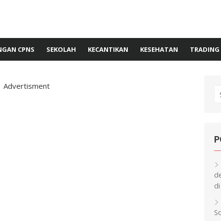
GAN CPNS
SEKOLAH
KECANTIKAN
KESEHATAN
TRADING
Advertisment
S
fo
P
d
di
S