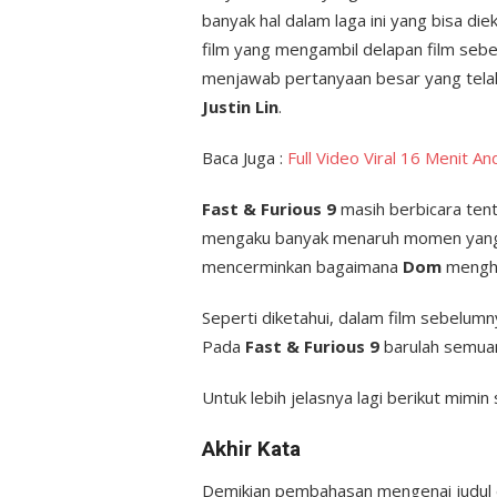
banyak hal dalam laga ini yang bisa di
film yang mengambil delapan film se
menjawab pertanyaan besar yang telah
Justin Lin
.
Baca Juga :
Full Video Viral 16 Menit A
Fast & Furious 9
masih berbicara ten
mengaku banyak menaruh momen yang mel
mencerminkan bagaimana
Dom
mengha
Seperti diketahui, dalam film sebelumn
Pada
Fast & Furious 9
barulah semuany
Untuk lebih jelasnya lagi berikut mimin
Akhir Kata
Demikian pembahasan mengenai judul d