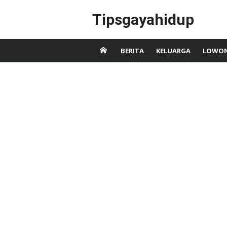
Skip
Tipsgayahidup
to
content
BERITA
KELUARGA
LOWON