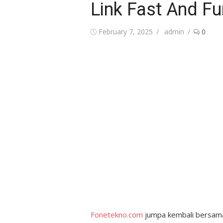
Link Fast And Fu
Posted
Author
February 7, 2025
admin
0
on
Fonetekno.com
jumpa kembali bersam