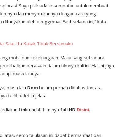
eksplorasi. Saya pikir ada kesempatan untuk membuat
belumnya dan menyatukannya dengan cara yang
 ditanyakan oleh penggemar Fast selama ini,” kata
ndai Saat Itu Kakak Tidak Bersamaku
tang mobil dan kekeluargaan. Maka sang sutradara
ibatkan perasaan dalam filmnya kali ini. Hal ini juga
dapi masa lalunya.
ya, masa lalu
Dom
belum pernah dibahas tuntas.
a terlihat lebih jelas.
 sediakan
Link
unduh film nya
full HD
Disini
.
i atas, semoga ulasan ini dapat bermanfaat dan