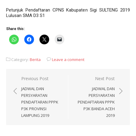
Petunjuk Pendaftaran CPNS Kabupaten Sigi SULTENG 2019
Lulusan SMA D3 S1
Share this:
Category:
Berita
Leave a comment
Post
Previous Post
Next Post
navigation
JADWAL DAN
JADWAL DAN
PERSYARATAN
PERSYARATAN
PENDAFTARAN PPPK
PENDAFTARAN PPPK
P3K PROVINSI
P3K BANDA ACEH
LAMPUNG 2019
2019