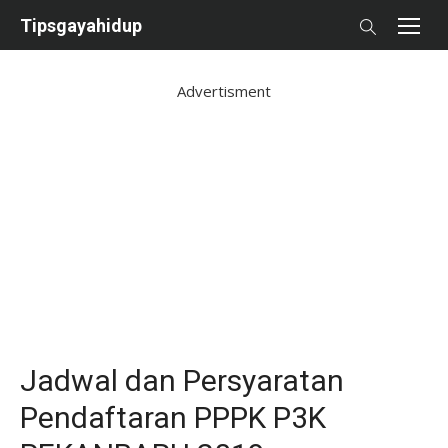
Skip
Tipsgayahidup
to
content
Advertisment
Jadwal dan Persyaratan
Pendaftaran PPPK P3K