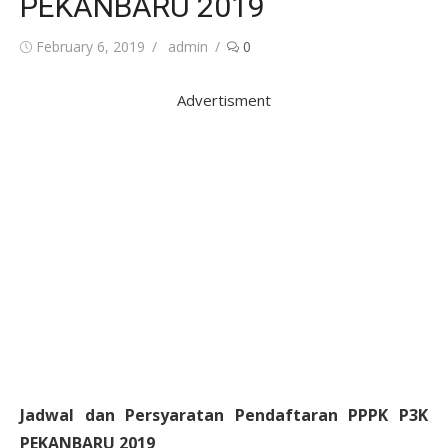
PEKANBARU 2019
Posted
Author
February 6, 2019
admin
0
on
Advertisment
Jadwal dan Persyaratan Pendaftaran PPPK P3K
PEKANBARU 2019