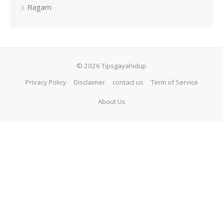
Ragam
© 2026 Tipsgayahidup
Privacy Policy
Disclaimer
contact us
Term of Service
About Us