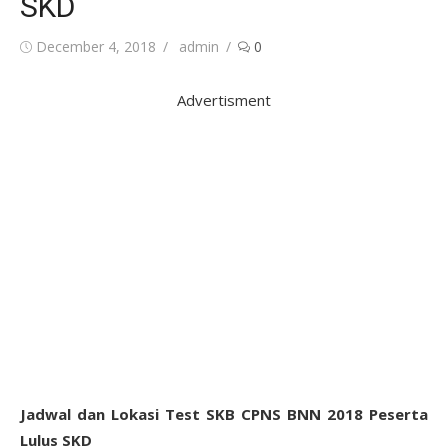
SKD
Posted
Author
December 4, 2018
admin
0
on
Advertisment
Jadwal dan Lokasi Test SKB CPNS BNN 2018 Peserta
Lulus SKD