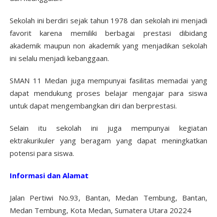
Sekolah ini berdiri sejak tahun 1978 dan sekolah ini menjadi
favorit karena memiliki berbagai prestasi dibidang
akademik maupun non akademik yang menjadikan sekolah
ini selalu menjadi kebanggaan.
SMAN 11 Medan juga mempunyai fasilitas memadai yang
dapat mendukung proses belajar mengajar para siswa
untuk dapat mengembangkan diri dan berprestasi.
Selain itu sekolah ini juga mempunyai kegiatan
ektrakurikuler yang beragam yang dapat meningkatkan
potensi para siswa.
Informasi dan Alamat
Jalan Pertiwi No.93, Bantan, Medan Tembung, Bantan,
Medan Tembung, Kota Medan, Sumatera Utara 20224