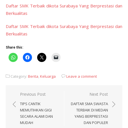
Daftar SMK Terbaik dikota Surabaya Yang Berprestasi dan
Berkualitas
Daftar SMK Terbaik dikota Surabaya Yang Berprestasi dan
Berkualitas
Share this:
Category:
Berita
,
Keluarga
Leave a comment
Post
Previous Post
Next Post
navigation
TIPS CANTIK
DAFTAR SMA SWASTA
MEMUTIHKAN GIGI
TERBAIK DI MEDAN
SECARA ALAMI DAN
YANG BERPRESTASI
MUDAH
DAN POPULER