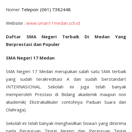
Nomer
Telepon
:
(061) 7382448
Website :
www.sman11medan.sch.id
Daftar SMA Negeri Terbaik Di Medan Yang
Berprestasi dan Populer
SMA Negeri 17 Medan
SMA Negeri 17 Medan merupakan salah satu SMA terbaik
yang sudah terakreditasi A dan sudah berstandart
INTERNASIONAL. Sekolah ini juga telah banyak
memperoleh Prestasi di Bidang akademik maupun non
akademik( Ekstrakulikuler contohnya Paduan Suara dan
Olahraga).
Sekolah ini telah banyak menghasilkan Siswa/i yang diterima
pada Perguruan Tinggi Negeri dan Perguruan Tinggi