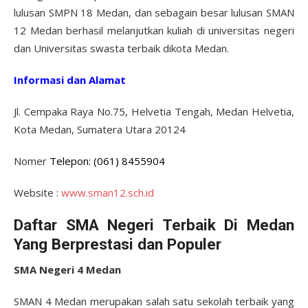
lulusan SMPN 18 Medan, dan sebagain besar lulusan SMAN
12 Medan berhasil melanjutkan kuliah di universitas negeri
dan Universitas swasta terbaik dikota Medan.
Informasi dan Alamat
Jl. Cempaka Raya No.75, Helvetia Tengah, Medan Helvetia,
Kota Medan, Sumatera Utara 20124
Nomer
Telepon
:
(061) 8455904
Website :
www.sman12.sch.id
Daftar SMA Negeri Terbaik Di Medan
Yang Berprestasi dan Populer
SMA Negeri 4 Medan
SMAN 4 Medan merupakan salah satu sekolah terbaik yang