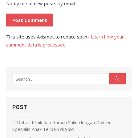
Notify me of new posts by email.
This site uses Akismet to reduce spam.
Learn how your
comment data is processed.
Search
Search
for:
POST
Daftar Klinik dan Rumah Sakit dengan Dokter
Spesialis Anak Terbaik di Solo