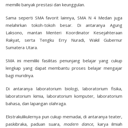
memilki banyak prestasi dan keunggulan.
Sama seperti SMA favorit lainnya, SMA N 4 Medan juga
melahirkan tokoh-tokoh besar. Di antaranya Agung
Laksono, mantan Menteri Koordinator Kesejahteraan
Rakyat, serta Tengku Erry Nuradi, Wakil Gubernur
Sumatera Utara.
SMA ini memiliki fasilitas penunjang belajar yang cukup
lengkap yang dapat membantu proses belajar mengajar
bagi muridnya.
Di antaranya laboratorium biologi, laboratorium fisika,
laboratorium kimia, laboratorium komputer, laboratorium
bahasa, dan lapangan olahraga.
Ekstrakulikulernya pun cukup memadai, di antaranya teater,
paskibraka, paduan suara,
modern dance
, karya ilmiah