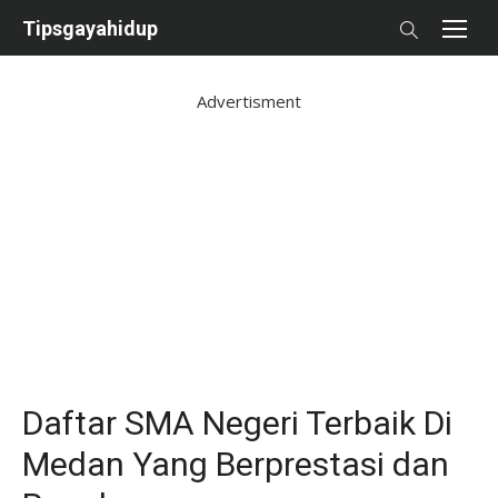
Skip
Tipsgayahidup
to
content
Advertisment
Daftar SMA Negeri Terbaik Di
Medan Yang Berprestasi dan