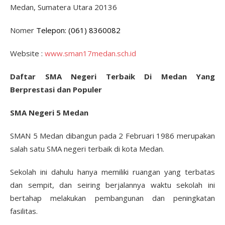
Medan, Sumatera Utara 20136
Nomer
Telepon
:
(061) 8360082
Website :
www.sman17medan.sch.id
Daftar SMA Negeri Terbaik Di Medan Yang
Berprestasi dan Populer
SMA Negeri 5 Medan
SMAN 5 Medan dibangun pada 2 Februari 1986 merupakan
salah satu SMA negeri terbaik di kota Medan.
Sekolah ini dahulu hanya memiliki ruangan yang terbatas
dan sempit, dan seiring berjalannya waktu sekolah ini
bertahap melakukan pembangunan dan peningkatan
fasilitas.