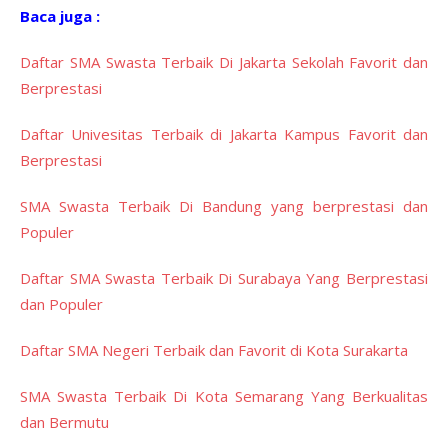
Baca juga :
Daftar SMA Swasta Terbaik Di Jakarta Sekolah Favorit dan
Berprestasi
Daftar Univesitas Terbaik di Jakarta Kampus Favorit dan
Berprestasi
SMA Swasta Terbaik Di Bandung yang berprestasi dan
Populer
Daftar SMA Swasta Terbaik Di Surabaya Yang Berprestasi
dan Populer
Daftar SMA Negeri Terbaik dan Favorit di Kota Surakarta
SMA Swasta Terbaik Di Kota Semarang Yang Berkualitas
dan Bermutu