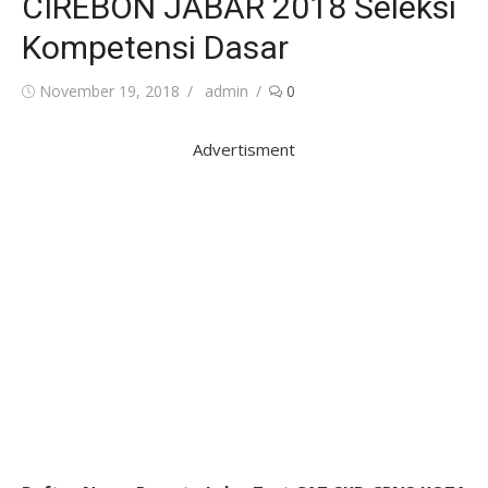
CIREBON JABAR 2018 Seleksi
Kompetensi Dasar
Posted
Author
November 19, 2018
admin
0
on
Advertisment