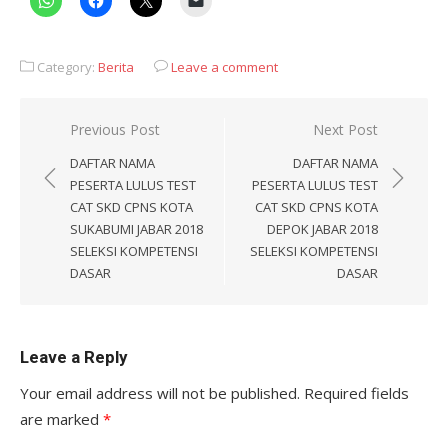
Category:
Berita
Leave a comment
Post
Previous Post
Next Post
navigation
DAFTAR NAMA
DAFTAR NAMA
PESERTA LULUS TEST
PESERTA LULUS TEST
CAT SKD CPNS KOTA
CAT SKD CPNS KOTA
SUKABUMI JABAR 2018
DEPOK JABAR 2018
SELEKSI KOMPETENSI
SELEKSI KOMPETENSI
DASAR
DASAR
Leave a Reply
Your email address will not be published.
Required fields
are marked
*