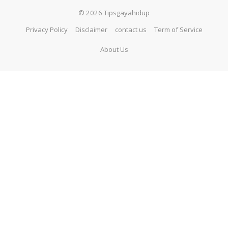
© 2026 Tipsgayahidup
Privacy Policy
Disclaimer
contact us
Term of Service
About Us