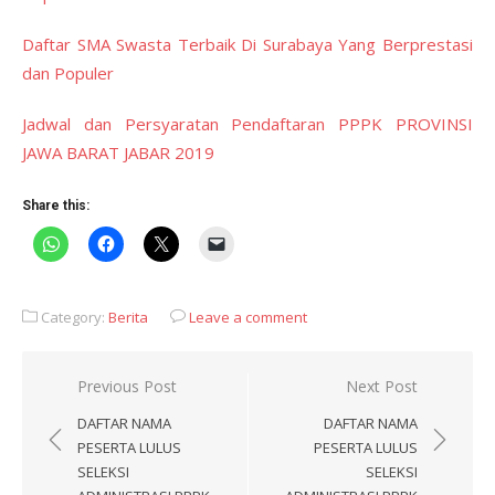
Daftar SMA Swasta Terbaik Di Surabaya Yang Berprestasi
dan Populer
Jadwal dan Persyaratan Pendaftaran PPPK PROVINSI
JAWA BARAT JABAR 2019
Share this:
Category:
Berita
Leave a comment
Post
Previous Post
Next Post
navigation
DAFTAR NAMA
DAFTAR NAMA
PESERTA LULUS
PESERTA LULUS
SELEKSI
SELEKSI