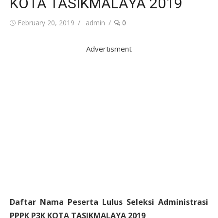
KOTA TASIKMALAYA 2019
Posted
Author
February 20, 2019
admin
0
on
Advertisment
Daftar Nama Peserta Lulus Seleksi Administrasi
PPPK P3K KOTA TASIKMALAYA 2019