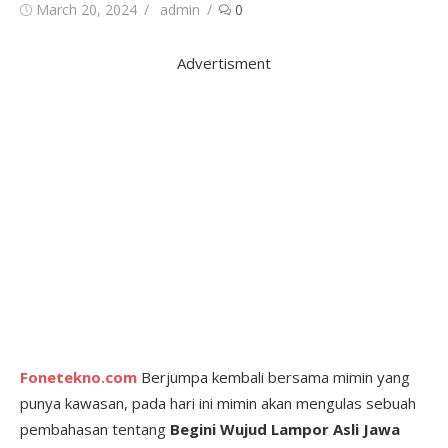
Posted
Author
March 20, 2024
admin
0
on
Advertisment
Fonetekno.com
Berjumpa kembali bersama mimin yang
punya kawasan, pada hari ini mimin akan mengulas sebuah
pembahasan tentang
Begini Wujud Lampor Asli Jawa