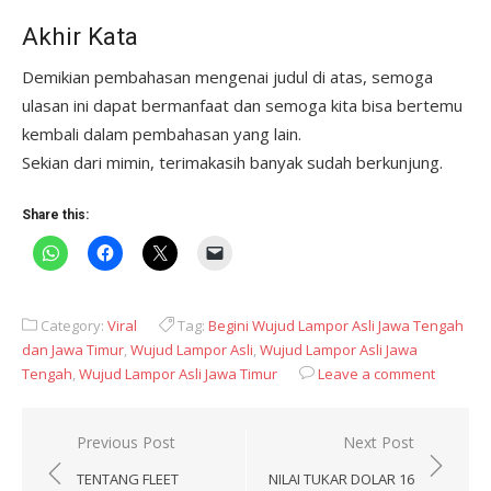
Akhir Kata
Demikian pembahasan mengenai judul di atas, semoga
ulasan ini dapat bermanfaat dan semoga kita bisa bertemu
kembali dalam pembahasan yang lain.
Sekian dari mimin, terimakasih banyak sudah berkunjung.
Share this:
Category:
Viral
Tag:
Begini Wujud Lampor Asli Jawa Tengah
dan Jawa Timur
,
Wujud Lampor Asli
,
Wujud Lampor Asli Jawa
Tengah
,
Wujud Lampor Asli Jawa Timur
Leave a comment
Post
Previous Post
Next Post
navigation
TENTANG FLEET
NILAI TUKAR DOLAR 16