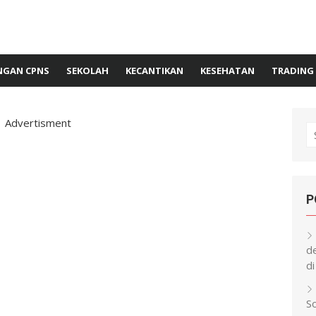
GAN CPNS
SEKOLAH
KECANTIKAN
KESEHATAN
TRADING
Advertisment
S
fo
P
d
di
S