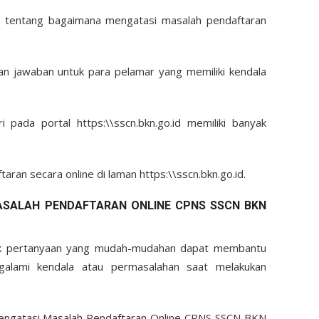
an tentang bagaimana mengatasi masalah pendaftaran
dan jawaban untuk para pelamar yang memiliki kendala
 pada portal https:\\sscn.bkn.go.id memiliki banyak
aran secara online di laman https:\\sscn.bkn.go.id.
SALAH PENDAFTARAN ONLINE CPNS SSCN BKN
tuk pertanyaan yang mudah-mudahan dapat membantu
galami kendala atau permasalahan saat melakukan
ngatasi Masalah Pendaftaran Online CPNS SSCN BKN