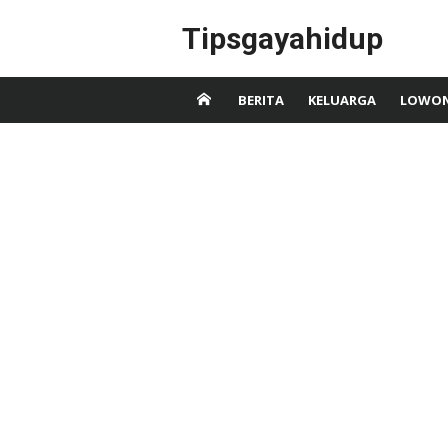
Skip
Tipsgayahidup
to
content
BERITA
KELUARGA
LOWON