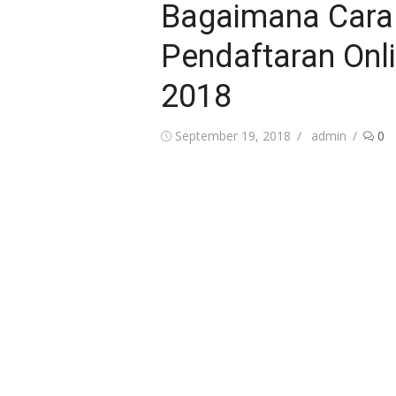
Bagaimana Cara
Pendaftaran On
2018
Posted
Author
September 19, 2018
admin
0
on