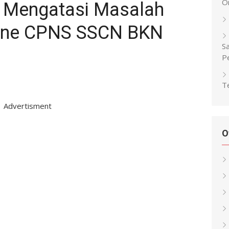
O
 Mengatasi Masalah
line CPNS SSCN BKN
Sa
P
Te
Advertisment
O