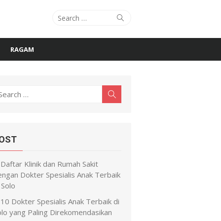
Search
Search
for:
RAGAM
earch
Search
r:
OST
Daftar Klinik dan Rumah Sakit
engan Dokter Spesialis Anak Terbaik
 Solo
10 Dokter Spesialis Anak Terbaik di
olo yang Paling Direkomendasikan